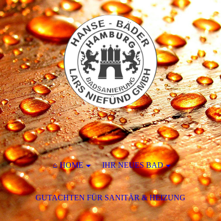
⌂ HOME
IHR NEUES BAD
GUTACHTEN FÜR SANITÄR & HEIZUNG