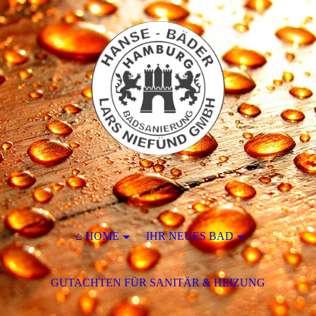
⌂ HOME
IHR NEUES BAD
GUTACHTEN FÜR SANITÄR & HEIZUNG