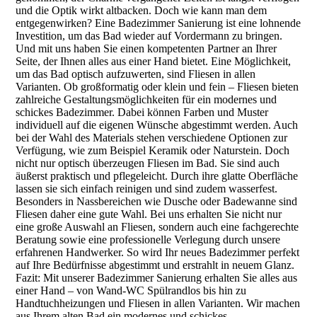
und die Optik wirkt altbacken. Doch wie kann man dem
entgegenwirken? Eine Badezimmer Sanierung ist eine lohnende
Investition, um das Bad wieder auf Vordermann zu bringen.
Und mit uns haben Sie einen kompetenten Partner an Ihrer
Seite, der Ihnen alles aus einer Hand bietet. Eine Möglichkeit,
um das Bad optisch aufzuwerten, sind Fliesen in allen
Varianten. Ob großformatig oder klein und fein – Fliesen bieten
zahlreiche Gestaltungsmöglichkeiten für ein modernes und
schickes Badezimmer. Dabei können Farben und Muster
individuell auf die eigenen Wünsche abgestimmt werden. Auch
bei der Wahl des Materials stehen verschiedene Optionen zur
Verfügung, wie zum Beispiel Keramik oder Naturstein. Doch
nicht nur optisch überzeugen Fliesen im Bad. Sie sind auch
äußerst praktisch und pflegeleicht. Durch ihre glatte Oberfläche
lassen sie sich einfach reinigen und sind zudem wasserfest.
Besonders in Nassbereichen wie Dusche oder Badewanne sind
Fliesen daher eine gute Wahl. Bei uns erhalten Sie nicht nur
eine große Auswahl an Fliesen, sondern auch eine fachgerechte
Beratung sowie eine professionelle Verlegung durch unsere
erfahrenen Handwerker. So wird Ihr neues Badezimmer perfekt
auf Ihre Bedürfnisse abgestimmt und erstrahlt in neuem Glanz.
Fazit: Mit unserer Badezimmer Sanierung erhalten Sie alles aus
einer Hand – von Wand-WC Spülrandlos bis hin zu
Handtuchheizungen und Fliesen in allen Varianten. Wir machen
aus Ihrem alten Bad ein modernes und schickes