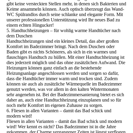
gibt keine versteckten Stellen mehr, in denen sich Bakterien und
Keime ansammeln können. Auch optisch überzeugt das Wand-
WC Spülrandlos durch seine schlanke und elegante Form. Mit
unserer professionellen Unterstützung wird Ihr neues Bad zu
einem echten Hingucker!
5. Handtuchheizungen – für wohlig warme Handtücher nach
dem Duschen
Handtuchheizungen sind ein kleines Detail, das aber großen
Komfort im Badezimmer bringt. Nach dem Duschen oder
Baden gibt es nichts Schöneres, als sich in ein warmes und
flauschiges Handtuch zu hüllen. Mit einer Handtuchheizung ist
dies jederzeit möglich und das ohne zusätzlichen Aufwand. Die
Heizungen können ganz einfach an die bestehende
Heizungsanlage angeschlossen werden und sorgen so dafür,
dass die Handtücher immer warm und trocken sind. Zudem
können sie auch als zusätzliche Wärmequelle im Badezimmer
genutzt werden, was vor allem in den kalten Wintermonaten
sehr angenehm ist. Bei der Badezimmersanierung bietet es sich
daher an, auch eine Handtuchheizung einzuplanen und so für
noch mehr Komfort im eigenen Zuhause zu sorgen.
6. Fliesen in allen Varianten – damit das Bad schick und
modern wird!
Fliesen in allen Varianten – damit das Bad schick und modern
wird! Wer kennt es nicht? Das Badezimmer ist in die Jahre
gekommen, der Charme vergangener Zeiten ist längst verflogen